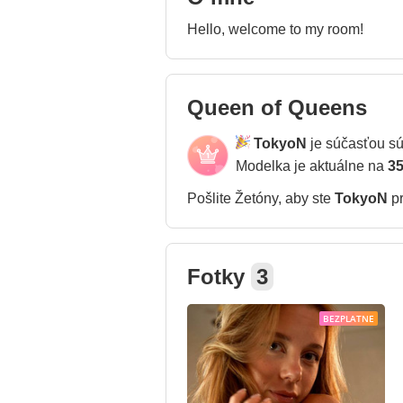
Hello, welcome to my room!
Queen of Queens
TokyoN
je súčasťou s
Modelka je aktuálne na
35
Pošlite Žetóny, aby ste
TokyoN
pr
Fotky
3
BEZPLATNE