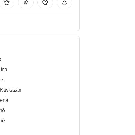
b
ína
né
/Kavkazan
lená
né
né