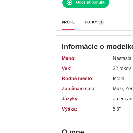
Odoslať ponuku
PROFIL
FOTKY
3
Informácie o modelk
Meno:
Nastasia
Vek:
22 rokov
Rodné mesto:
Israel
Zaujímam sa o:
Muži, Žen
Jazyky:
american
Výška:
5'3"
O mne