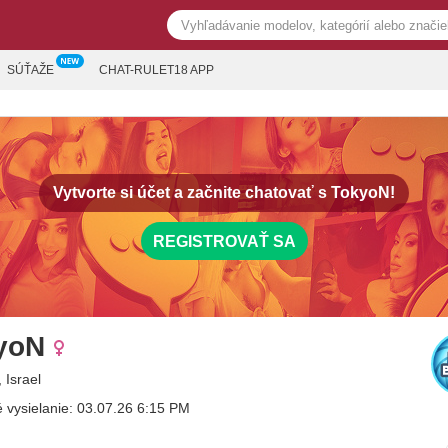
SÚŤAŽE
CHAT-RULET18 APP
Vytvorte si účet a začnite chatovať s
TokyoN!
REGISTROVAŤ SA
yoN
 Israel
 vysielanie: 03.07.26 6:15 PM