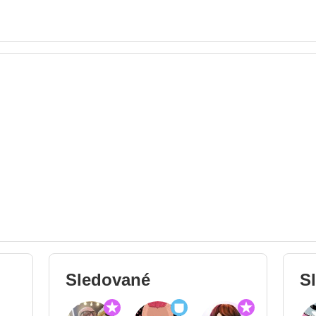
Sledované
S