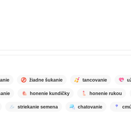
anie
žiadne šukanie
tancovanie
u
anie
honenie kundičky
honenie rukou
striekanie semena
chatovanie
cmú