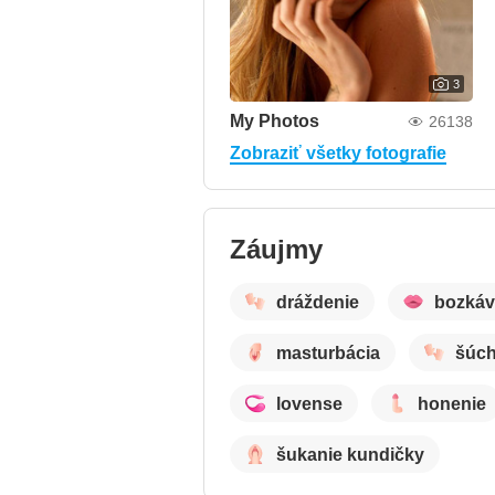
3
My Photos
26138
Zobraziť všetky fotografie
Záujmy
dráždenie
bozkáv
masturbácia
šúch
lovense
honenie
šukanie kundičky