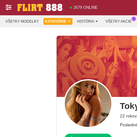
2679 ONLINE
VŠETKY MODELKY
KATEGÓRIE
HISTÓRIA
VŠETKY AKCIE
Tok
22 rokov,
Posledné