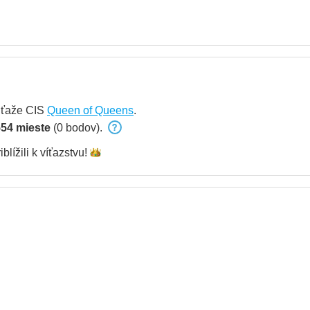
úťaže CIS
Queen of Queens
.
54 mieste
(0 bodov).
iblížili k
víťazstvu!