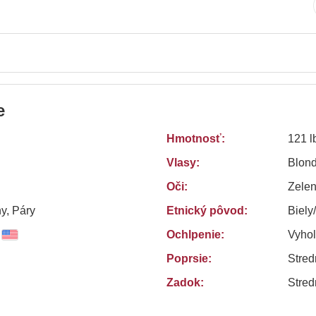
e
Hmotnosť:
121 l
Vlasy:
Blond
Oči:
Zele
y, Páry
Etnický pôvod:
Biely
Ochlpenie:
Vyho
Poprsie:
Stred
Zadok:
Stred